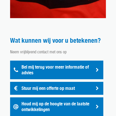
Wat kunnen wij voor u betekenen?
Neem vrijblijvend contact met ons op
Bel mij terug voor meer informatie of
advies
Stuur mij een offerte op maat
Houd mij op de hoogte van de laatste
ontwikkelingen