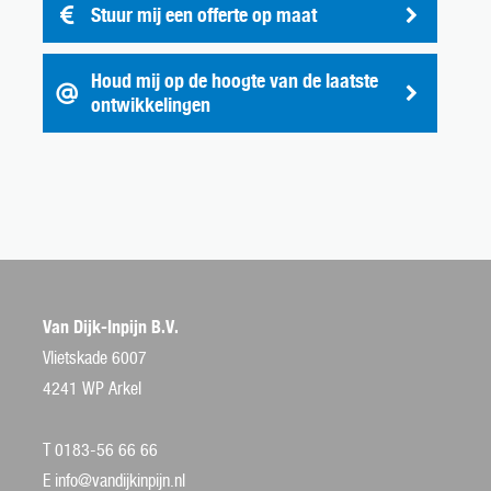
Stuur mij een offerte op maat
Houd mij op de hoogte van de laatste
ontwikkelingen
Van Dijk-Inpijn B.V.
Vlietskade 6007
4241 WP Arkel
T 0183-56 66 66
E
info@vandijkinpijn.nl